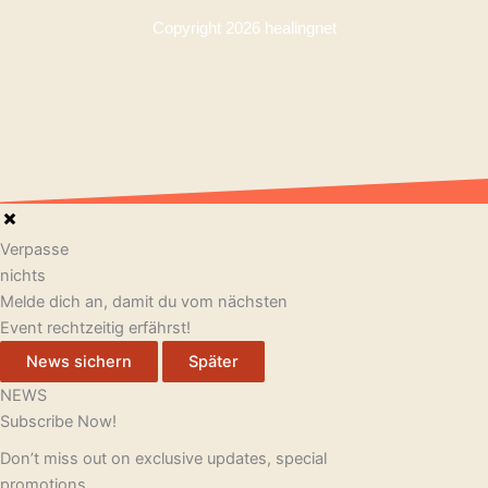
o
e
r
Copyright 2026 healingnet
k
a
m
Verpasse
nichts
Melde dich an, damit du vom nächsten
Event rechtzeitig erfährst!
News sichern
Später
NEWS
Subscribe Now!
Don’t miss out on exclusive updates, special
promotions