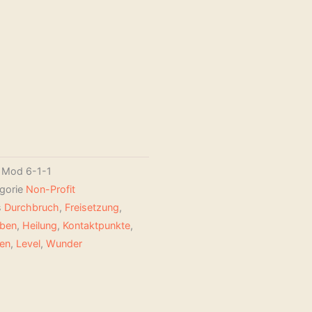
U
Mod 6-1-1
gorie
Non-Profit
s
Durchbruch
,
Freisetzung
,
uben
,
Heilung
,
Kontaktpunkte
,
en
,
Level
,
Wunder