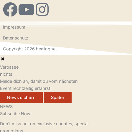
F
Y
I
a
o
n
Impressum
c
u
s
Datenschutz
e
t
t
Copyright 2026 healingnet
b
u
a
Verpasse
nichts
o
b
g
Melde dich an, damit du vom nächsten
Event rechtzeitig erfährst!
o
e
r
News sichern
Später
k
a
NEWS
Subscribe Now!
m
Don’t miss out on exclusive updates, special
promotions