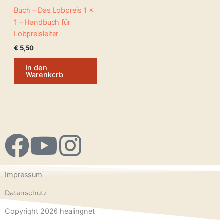
Buch – Das Lobpreis 1 x
1 – Handbuch für
Lobpreisleiter
€
5,50
In den
Warenkorb
F
Y
I
a
o
n
Impressum
c
u
s
Datenschutz
e
t
t
Copyright 2026 healingnet