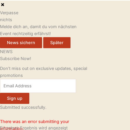
b
u
a
Verpasse
nichts
o
b
g
Melde dich an, damit du vom nächsten
Event rechtzeitig erfährst!
o
e
r
News sichern
Später
k
a
NEWS
Subscribe Now!
m
Don’t miss out on exclusive updates, special
promotions
Sign up
Submitted successfully.
There was an error submitting your
Einzelnes Ergebnis wird angezeigt
information.